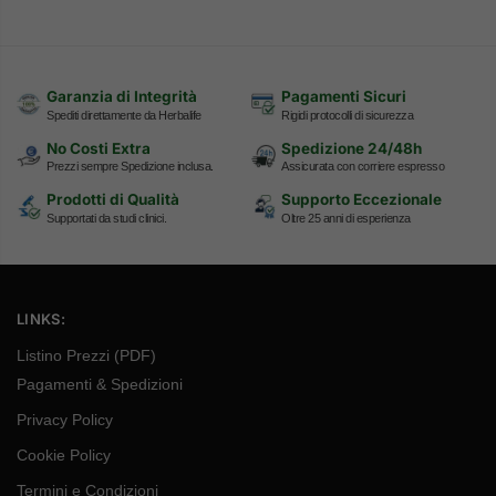
Garanzia di Integrità
Pagamenti Sicuri
Spediti direttamente da Herbalife
Rigidi protocolli di sicurezza
No Costi Extra
Spedizione 24/48h
Prezzi sempre Spedizione inclusa.
Assicurata con corriere espresso
Prodotti di Qualità
Supporto Eccezionale
Supportati da studi clinici.
Oltre 25 anni di esperienza
LINKS:
Listino Prezzi (PDF)
Pagamenti & Spedizioni
Privacy Policy
Cookie Policy
Termini e Condizioni