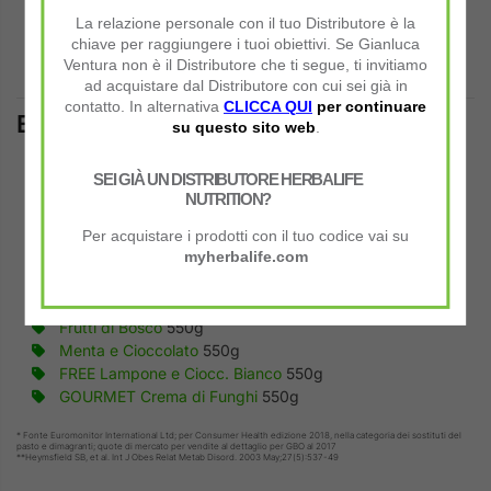
Senza
glutine
La relazione personale con il tuo Distributore è la
chiave per raggiungere i tuoi obiettivi. Se Gianluca
Senza
coloranti
o
aromi artificiali
Ventura non è il Distributore che ti segue, ti invitiamo
ad acquistare dal Distributore con cui sei già in
contatto. In alternativa
CLICCA QUI
per continuare
Etichette di Herbalife Formula 1:
su questo sito web
.
Vaniglia Creme
550g
SEI GIÀ UN DISTRIBUTORE HERBALIFE
Vaniglia Creme
780g
NUTRITION?
Banana Cream
550g
Fragola Delight
550g
Per acquistare i prodotti con il tuo codice vai su
Caffellatte
550g
myherbalife.com
Biscotto Croccante
550g
Cioccolato Delight
550g
Frutti di Bosco
550g
Menta e Cioccolato
550g
FREE Lampone e Ciocc. Bianco
550g
GOURMET Crema di Funghi
550g
* Fonte Euromonitor International Ltd; per Consumer Health edizione 2018, nella categoria dei sostituti del
pasto e dimagranti; quote di mercato per vendite al dettaglio per GBO al 2017
**Heymsfield SB, et al. Int J Obes Relat Metab Disord. 2003 May;27(5):537-49