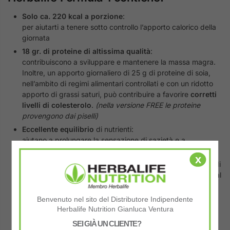
Solo ca. 220 kcal a porzione
:
per aiutarti a tenere sotto controllo l’apporto calorico della
giornata
18 gr. di proteine di altissima qualità
:
contribuiscono a sviluppare e mantenere la massa magra.
Inoltre, un apporto giornaliero di 25 g di proteine di soia,
nell’ambito di regimi alimentari controllati e con un ridotto
apporto di grassi saturi, può contribuire a favorire
corretti
livelli di colesterolo
.
(nella versione FREE le proteine
provengono dai piselli)
Eccellente equilibrio
di nutrienti:
aiutano a prolungare la sensazione di sazietà e a
mantenere elevati livelli di energia
x
38% del livello raccomandato
di assunzione giornaliera di
25 vitamine e minerali:
tra cui il cromo, che contribuisce al
mantenimento dei livelli di glucosio nel sangue
5 gr. di fibre
per porzione
Benvenuto nel sito del Distributore Indipendente
Herbalife Nutrition Gianluca Ventura
Ingredienti adatti ai
vegani
SEI GIÀ UN CLIENTE?
Senza
latte
o suoi derivati