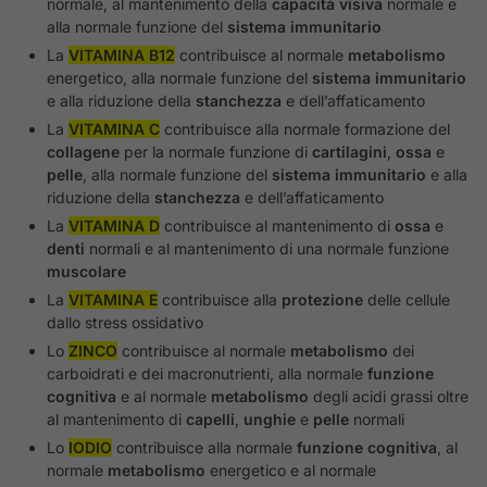
normale, al mantenimento della
capacità visiva
normale e
alla normale funzione del
sistema immunitario
La
VITAMINA B12
contribuisce al normale
metabolismo
energetico, alla normale funzione del
sistema immunitario
e alla riduzione della
stanchezza
e dell’affaticamento
La
VITAMINA C
contribuisce alla normale formazione del
collagene
per la normale funzione di
cartilagini
,
ossa
e
pelle
, alla normale funzione del
sistema immunitario
e alla
riduzione della
stanchezza
e dell’affaticamento
La
VITAMINA D
contribuisce al mantenimento di
ossa
e
denti
normali e al mantenimento di una normale funzione
muscolare
La
VITAMINA E
contribuisce alla
protezione
delle cellule
dallo stress ossidativo
Lo
ZINCO
contribuisce al normale
metabolismo
dei
carboidrati e dei macronutrienti, alla normale
funzione
cognitiva
e al normale
metabolismo
degli acidi grassi oltre
al mantenimento di
capelli
,
unghie
e
pelle
normali
Lo
IODIO
contribuisce alla normale
funzione cognitiva
, al
normale
metabolismo
energetico e al normale