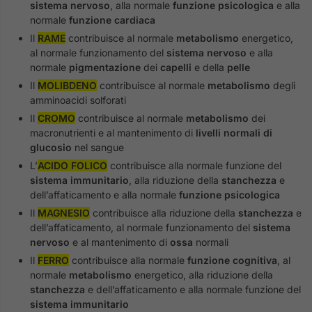
sistema nervoso
, alla normale
funzione psicologica
e alla
normale
funzione cardiaca
Il
RAME
contribuisce al normale
metabolismo
energetico,
al normale funzionamento del
sistema nervoso
e alla
normale
pigmentazione
dei
capelli
e della
pelle
Il
MOLIBDENO
contribuisce al normale
metabolismo
degli
amminoacidi solforati
Il
CROMO
contribuisce al normale
metabolismo
dei
macronutrienti e al mantenimento di
livelli normali di
glucosio
nel sangue
L’
ACIDO FOLICO
contribuisce alla normale funzione del
sistema immunitario
, alla riduzione della
stanchezza
e
dell’affaticamento e alla normale
funzione psicologica
Il
MAGNESIO
contribuisce alla riduzione della
stanchezza
e
dell’affaticamento, al normale funzionamento del
sistema
nervoso
e al mantenimento di
ossa
normali
Il
FERRO
contribuisce alla normale
funzione cognitiva
, al
normale
metabolismo
energetico, alla riduzione della
stanchezza
e dell’affaticamento e alla normale funzione del
sistema immunitario