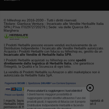
© hlifeshop.eu 2016-2030 - Tutti i diritti riservati.
Titolare: Gianluca Ventura - Incaricato alle Vendite Herbalife Italia
SPA | P.Iva IT02972720276 | Sede: via delle Querce 8A -
Marghera
I Prodotti Herbalife possono essere venduti esclusivamente da un
Distributore Indipendente / Incaricato alle Vendite Herbalife autorizzato.
Acquista i Prodotti Herbalife con fiducia su hlifeshop.eu, gestito da un
Incaricato alle Vendite di Herbalife Italia SPA
.
I Prodotti Herbalife acquistati su hlifeshop.eu sono
spediti
direttamente dalla logistica di Herbalife Italia
, che garantisce
l'Integrità, la Qualità e la Sicurezza di ogni lotto.
La vendita di Prodotti Herbalife su Amazon o altri marketplace non è
autorizzata da Herbalife Italia SpA.
Posso aiutarti a raggiungere i tuoi obiettivi!
I clienti hanno maggiori possibilità di
raggiungere i propri obiettivi attraverso l’uso dei
I marchi, layout e altri diritti di proprietà intellettuale sono di proprietà di
prodotti giusti, il rapporto di fiducia con il proprio
Herbalife International, Inc. o dei suoi licenziatari. Utilizzato con il
Distributore Indipendente Herbalife e facendo
permesso di Herbalife.
parte di una community. Se desideri