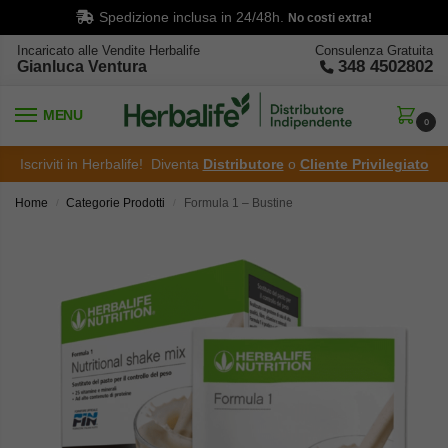
Spedizione inclusa in 24/48h.
No costi extra!
Incaricato alle Vendite Herbalife
Consulenza Gratuita
348 4502802
Gianluca Ventura
MENU
0
Iscriviti in Herbalife! Diventa
Distributore
o
Cliente Privilegiato
Home
Categorie Prodotti
Formula 1 – Bustine
/
/