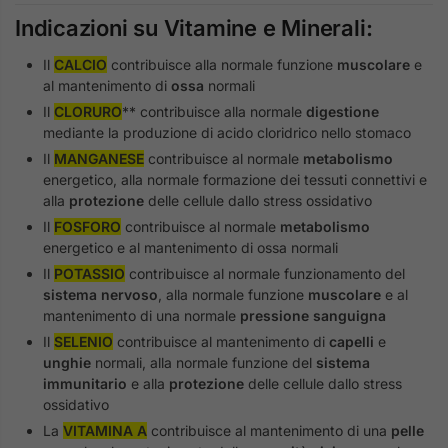
Indicazioni su Vitamine e Minerali:
Il
CALCIO
contribuisce alla normale funzione
muscolare
e
al mantenimento di
ossa
normali
Il
CLORURO
** contribuisce alla normale
digestione
mediante la produzione di acido cloridrico nello stomaco
Il
MANGANESE
contribuisce al normale
metabolismo
energetico, alla normale formazione dei tessuti connettivi e
alla
protezione
delle cellule dallo stress ossidativo
Il
FOSFORO
contribuisce al normale
metabolismo
energetico e al mantenimento di ossa normali
Il
POTASSIO
contribuisce al normale funzionamento del
sistema nervoso
, alla normale funzione
muscolare
e al
mantenimento di una normale
pressione sanguigna
Il
SELENIO
contribuisce al mantenimento di
capelli
e
unghie
normali, alla normale funzione del
sistema
immunitario
e alla
protezione
delle cellule dallo stress
ossidativo
La
VITAMINA A
contribuisce al mantenimento di una
pelle