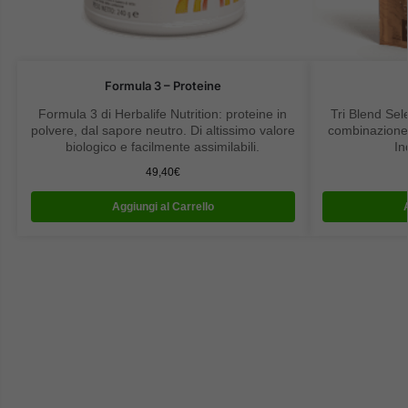
Formula 3 – Proteine
Formula 3 di Herbalife Nutrition: proteine in
Tri Blend Sele
polvere, dal sapore neutro. Di altissimo valore
combinazione 
biologico e facilmente assimilabili.
In
49,40
€
Aggiungi al Carrello