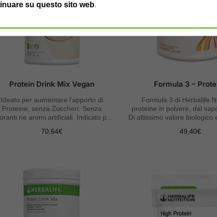
inuare su questo sito web
.
Protein Drink Mix Vegan
Formula 3 – Prote
Ideato per aumentare l'apporto di
Formula 3 di Herbalife Nu
Proteine, senza Zuccheri. Senza
proteine in polvere, dal sap
oranti ne aromi artificiali. Indicato per
Di altissimo valore biologico
Vegani.
assimilabili.
70,64
€
49,40
€