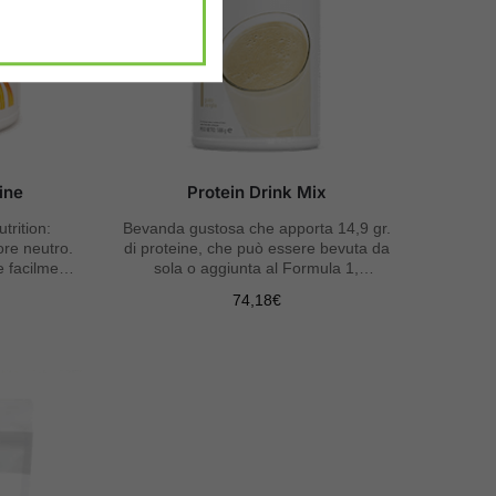
ine
Protein Drink Mix
trition:
Bevanda gustosa che apporta 14,9 gr.
ore neutro.
di proteine, che può essere bevuta da
 e facilmente
sola o aggiunta al Formula 1,
miscelandola con acqua.
74,18
€