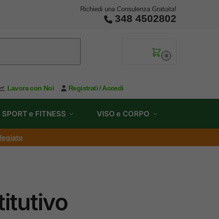
Richiedi una Consulenza Gratuita!
348 4502802
0,00
€
0
Lavora con Noi
Registrati / Accedi
SPORT e FITNESS
VISO e CORPO
ilegiato
itutivo