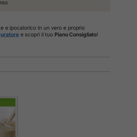
eso
.
te e ipocalorico in un vero e proprio
guratore
e scopri il tuo
Piano Consigliato
!