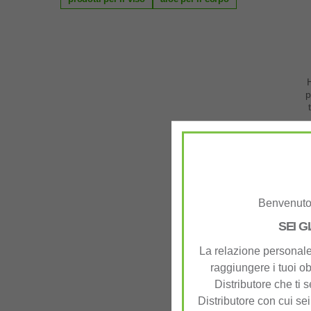
p
P
Benvenuto 
SEI G
La relazione personale 
raggiungere i tuoi ob
Distributore che ti 
Distributore con cui sei