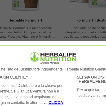
Herbalife Formula 1
Formula 1 – Bust
Herbalife Formula 1 è un eccellente
Eccellente pasto sostit
asto sostitutivo. Con poche calorie,
integrativo, completo di tutti 
tante Proteine, Vitamine e Minerali.
equilibrato e ipocalorico (ca
Buono e veloce da preparare.
porzione)
62,87
€
–
77,40
€
26,19
€
roteine da aggiungere al Formul
nel sito del Distributore Indipendente Herbalife Nutrition Gianl
IÀ UN CLIENTE?
SEI GIÀ UN DI
HERBALIFE NU
con il tuo Distributore è la chiave per
Per acquistare i p
iettivi. Se Gianluca Ventura non è il
codice vai su
my
segue, ti invitiamo ad acquistare dal
 già in contatto. In alternativa
CLICCA