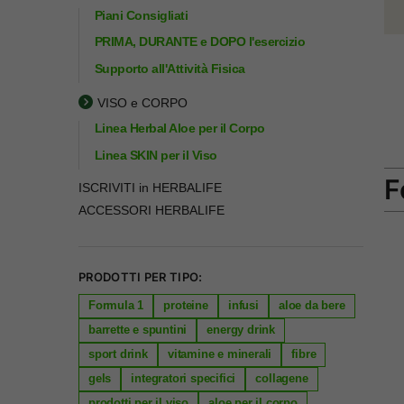
Piani Consigliati
PRIMA, DURANTE e DOPO l'esercizio
Supporto all'Attività Fisica
VISO e CORPO
Linea Herbal Aloe per il Corpo
Linea SKIN per il Viso
F
ISCRIVITI in HERBALIFE
ACCESSORI HERBALIFE
PRODOTTI PER TIPO:
Formula 1
proteine
infusi
aloe da bere
barrette e spuntini
energy drink
sport drink
vitamine e minerali
fibre
gels
integratori specifici
collagene
prodotti per il viso
aloe per il corpo