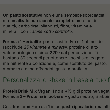
Un
pasto sostitutivo
non è una semplice scorciatoia,
ma un
alleato nutrizionale completo
: proteine di
qualità, carboidrati bilanciati, fibre, vitamine e
minerali, con
calorie sotto controllo
.
Formula 1 Herbalife
, pasto sostitutivo n. 1 al mondo,
racchiude
25 vitamine e minerali
, proteine di alto
valore biologico e circa
220 kcal
per porzione. Ti
bastano 30 secondi per ottenere uno shake leggero
ma nutriente a colazione e, come sostituto del pasto,
a pranzo o cena offrendoti gusto e praticità.
Personalizza lo shake in base al tuo
Protein Drink Mix Vegan
: fino a +15 g di proteine veget
Formula 3 – Proteine in polvere
– gusto neutro, si abbina
Così trasformi Formula 1 in un
pasto ipocalorico ma al