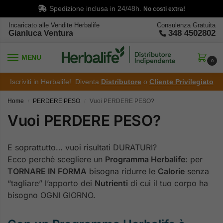
Spedizione inclusa in 24/48h.
No costi extra!
Incaricato alle Vendite Herbalife
Consulenza Gratuita
348 4502802
Gianluca Ventura
MENU
0
Iscriviti in Herbalife! Diventa
Distributore
o
Cliente Privilegiato
Home
PERDERE PESO
Vuoi PERDERE PESO?
/
/
Vuoi PERDERE PESO?
E soprattutto… vuoi risultati DURATURI?
Ecco perchè scegliere un
Programma Herbalife
: per
TORNARE IN FORMA
bisogna ridurre le
Calorie
senza
“tagliare” l’apporto dei
Nutrienti
di cui il tuo corpo ha
bisogno OGNI GIORNO.