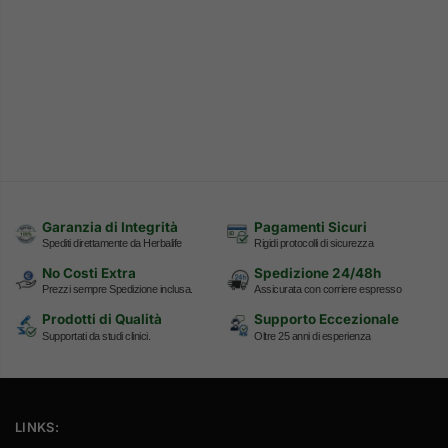
Garanzia di Integrità
Pagamenti Sicuri
Spediti direttamente da Herbalife
Rigidi protocolli di sicurezza
No Costi Extra
Spedizione 24/48h
Prezzi sempre Spedizione inclusa.
Assicurata con corriere espresso
Prodotti di Qualità
Supporto Eccezionale
Supportati da studi clinici.
Oltre 25 anni di esperienza
LINKS: