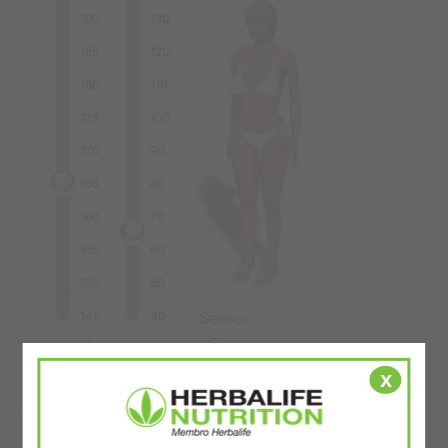
190
130
185
120
180
110
175
100
170
90
165
80
160
70
155
60
Herbalife Nutrition Institute
150
50
145
40
Sesso:
Uomo
x
(cm)
(kg)
Donna
Stile di Vita: