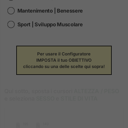
Mantenimento | Benessere
Sport | Sviluppo Muscolare
COLAZIONE completa di nutrienti
Per usare il Configuratore
IMPOSTA il tuo OBIETTIVO
cliccando su una delle scelte qui sopra!
Qui sotto, sposta i cursori
ALTEZZA / PESO
e seleziona
SESSO
e
STILE DI VITA
195
140