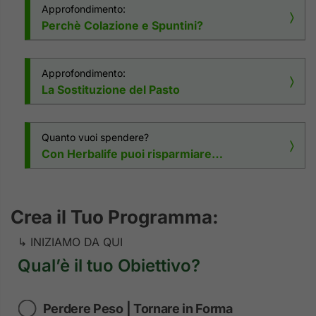
Approfondimento:
Perchè Colazione e Spuntini?
Per avere più
ENERGIA
e più
CONTROLLO
DELL’APPETITO
durante tutta la giornata.
Approfondimento:
La Sostituzione del Pasto
Dalla
4^ SETTIMANA
sostituisci un PASTO con
Herbalife (a tua scelta: pranzo o cena) per ridurre le
Quanto vuoi spendere?
calorie
Con Herbalife puoi risparmiare…
Lo sapevi?
Usando i Prodotti Herbalife puoi spendere
Crea il Tuo Programma:
molto meno in cibo, snack e bevande!
↳ INIZIAMO DA QUI
Qual’è il tuo Obiettivo?
Perdere Peso | Tornare in Forma