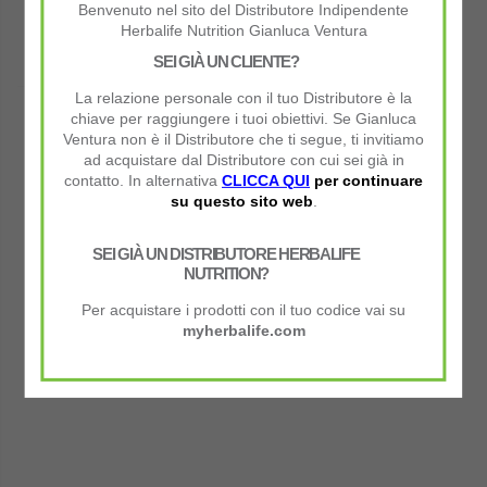
Benvenuto nel sito del Distributore Indipendente
Sedentario
Normale
Sportivo
Herbalife Nutrition Gianluca Ventura
SEI GIÀ UN CLIENTE?
La relazione personale con il tuo Distributore è la
Il tuo Piano sarà per:
chiave per raggiungere i tuoi obiettivi. Se Gianluca
Ventura non è il Distributore che ti segue, ti invitiamo
Prime 3 Settimane
Dopo
ad acquistare dal Distributore con cui sei già in
contatto. In alternativa
CLICCA QUI
per continuare
su questo sito web
.
SEI GIÀ UN DISTRIBUTORE HERBALIFE
Continua al Piano Consigliato
NUTRITION?
Per acquistare i prodotti con il tuo codice vai su
myherbalife.com