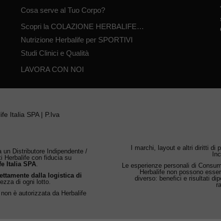
Cosa serve al Tuo Corpo?
Scopri la COLAZIONE HERBALIFE…
Nutrizione Herbalife per SPORTIVI
Studi Clinici e Qualità
LAVORA CON NOI
fe Italia SPA | P.Iva
I marchi, layout e altri diritti di
 un Distributore Indipendente /
Inc
ti Herbalife con fiducia su
fe Italia SPA
.
Le esperienze personali di Consumat
Herbalife non possono esser
rettamente dalla logistica di
diverso: benefici e risultati d
rezza di ogni lotto.
r
 non è autorizzata da Herbalife