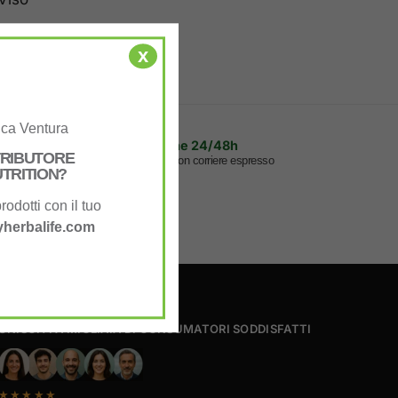
x
uca Ventura
Spedizione 24/48h
STRIBUTORE
sa.
Assicurata con corriere espresso
TRITION?
rodotti con il tuo
herbalife.com
UNISCITI A MIGLIAIA DI CONSUMATORI SODDISFATTI
★★★★★