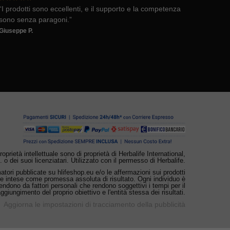
“I prodotti sono eccellenti, e il supporto e la competenza
sono senza paragoni.”
Giuseppe P.
 proprietà intellettuale sono di proprietà di Herbalife International,
. o dei suoi licenziatari. Utilizzato con il permesso di Herbalife.
ori pubblicate su hlifeshop.eu e/o le affermazioni sui prodotti
e intese come promessa assoluta di risultato. Ogni individuo è
ipendono da fattori personali che rendono soggettivi i tempi per il
aggiungimento del proprio obiettivo e l'entità stessa dei risultati.
Aggiorna le impostazioni di tracciamento della pubblicità