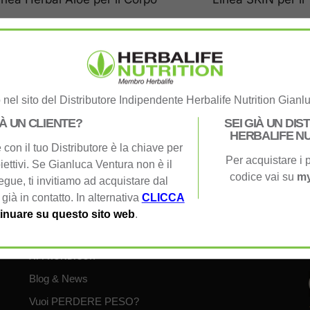
nel sito del Distributore Indipendente Herbalife Nutrition Gianl
amenti Sicuri
No Costi Extra
IÀ UN CLIENTE?
SEI GIÀ UN DI
i protocolli di sicurezza
Prezzi sempre Spedizione inclu
HERBALIFE NU
con il tuo Distributore è la chiave per
porto Eccezionale
Per acquistare i p
e 25 anni di esperienza
iettivi. Se Gianluca Ventura non è il
codice vai su
my
segue, ti invitiamo ad acquistare dal
 già in contatto. In alternativa
CLICCA
inuare su questo sito web
.
APPRONDISCI:
Blog & News
Vuoi PERDERE PESO?