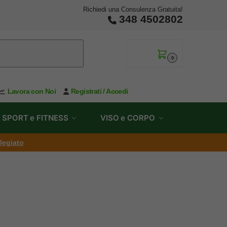
Richiedi una Consulenza Gratuita!
348 4502802
0,00
€
0
Lavora con Noi
Registrati / Accedi
SPORT e FITNESS
VISO e CORPO
ilegiato