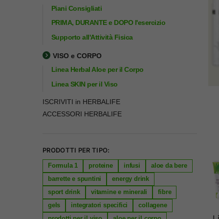
Piani Consigliati
PRIMA, DURANTE e DOPO l'esercizio
Supporto all'Attività Fisica
VISO e CORPO
Linea Herbal Aloe per il Corpo
Linea SKIN per il Viso
ISCRIVITI in HERBALIFE
ACCESSORI HERBALIFE
PRODOTTI PER TIPO:
Formula 1
proteine
infusi
aloe da bere
barrette e spuntini
energy drink
sport drink
vitamine e minerali
fibre
gels
integratori specifici
collagene
L
prodotti per il viso
aloe per il corpo