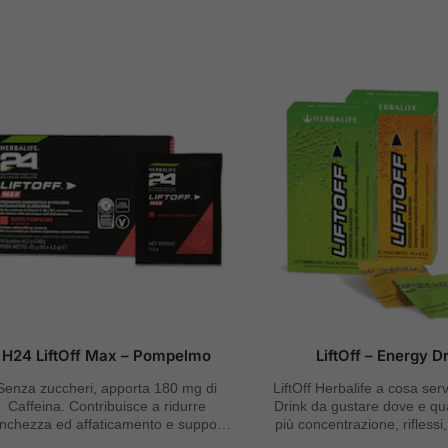
H24 LiftOff Max – Pompelmo
LiftOff – Energy D
Senza zuccheri, apporta 180 mg di
LiftOff Herbalife a cosa se
Caffeina. Contribuisce a ridurre
Drink da gustare dove e qu
nchezza ed affaticamento e supporta
più concentrazione, riflessi
prestazioni mentali. Senza coloranti o
resistenza alla fati