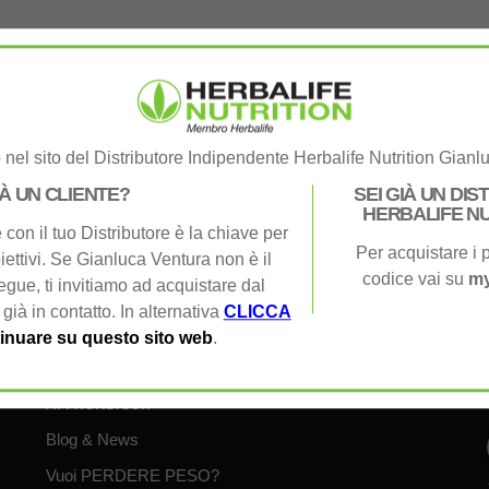
nel sito del Distributore Indipendente Herbalife Nutrition Gianl
amenti Sicuri
No Costi Extra
IÀ UN CLIENTE?
SEI GIÀ UN DI
i protocolli di sicurezza
Prezzi sempre Spedizione inclu
HERBALIFE NU
con il tuo Distributore è la chiave per
porto Eccezionale
Per acquistare i p
e 25 anni di esperienza
iettivi. Se Gianluca Ventura non è il
codice vai su
my
segue, ti invitiamo ad acquistare dal
 già in contatto. In alternativa
CLICCA
inuare su questo sito web
.
APPRONDISCI:
Blog & News
Vuoi PERDERE PESO?