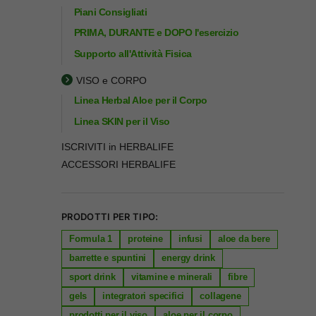
Piani Consigliati
PRIMA, DURANTE e DOPO l'esercizio
Supporto all'Attività Fisica
VISO e CORPO
Linea Herbal Aloe per il Corpo
Linea SKIN per il Viso
ISCRIVITI in HERBALIFE
ACCESSORI HERBALIFE
PRODOTTI PER TIPO:
Formula 1
proteine
infusi
aloe da bere
barrette e spuntini
energy drink
sport drink
vitamine e minerali
fibre
gels
integratori specifici
collagene
prodotti per il viso
aloe per il corpo