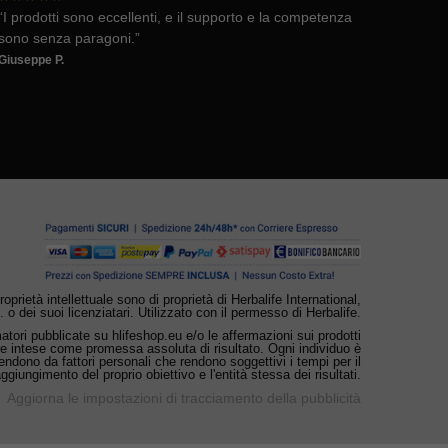
“I prodotti sono eccellenti, e il supporto e la competenza
sono senza paragoni.”
Giuseppe P.
 proprietà intellettuale sono di proprietà di Herbalife International,
. o dei suoi licenziatari. Utilizzato con il permesso di Herbalife.
ori pubblicate su hlifeshop.eu e/o le affermazioni sui prodotti
e intese come promessa assoluta di risultato. Ogni individuo è
ipendono da fattori personali che rendono soggettivi i tempi per il
aggiungimento del proprio obiettivo e l'entità stessa dei risultati.
Aggiorna le impostazioni di tracciamento della pubblicità