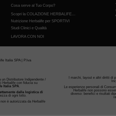
Cosa serve al Tuo Corpo?
Scopri la COLAZIONE HERBALIFE…
Nutrizione Herbalife per SPORTIVI
Studi Clinici e Qualità
LAVORA CON NOI
fe Italia SPA | P.Iva
I marchi, layout e altri diritti di
 un Distributore Indipendente /
Inc
ti Herbalife con fiducia su
fe Italia SPA
.
Le esperienze personali di Consumat
Herbalife non possono esser
rettamente dalla logistica di
diverso: benefici e risultati d
rezza di ogni lotto.
r
 non è autorizzata da Herbalife