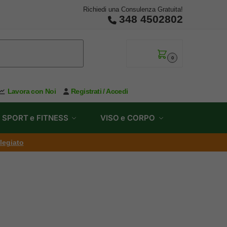
Richiedi una Consulenza Gratuita!
348 4502802
0,00
€
0
Lavora con Noi
Registrati / Accedi
SPORT e FITNESS
VISO e CORPO
ilegiato