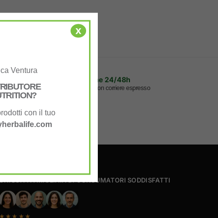
x
uca Ventura
Spedizione 24/48h
STRIBUTORE
sa.
Assicurata con corriere espresso
TRITION?
rodotti con il tuo
herbalife.com
UNISCITI A MIGLIAIA DI CONSUMATORI SODDISFATTI
★★★★★