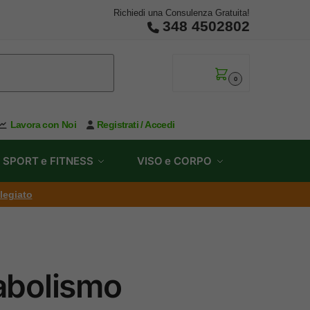
Richiedi una Consulenza Gratuita!
348 4502802
0,00
€
0
Lavora con Noi
Registrati / Accedi
SPORT e FITNESS
VISO e CORPO
ilegiato
tabolismo