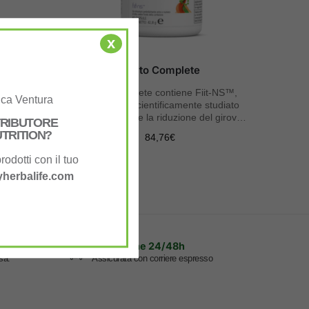
x
Phyto Complete
ergetico
Phyto Complete contiene Fiit-NS™,
uca Ventura
ingrediente scientificamente studiato
che può favorire la riduzione del girovita
STRIBUTORE
e del grasso addominale*
TRITION?
84,76
€
rodotti con il tuo
herbalife.com
Spedizione 24/48h
sa.
Assicurata con corriere espresso