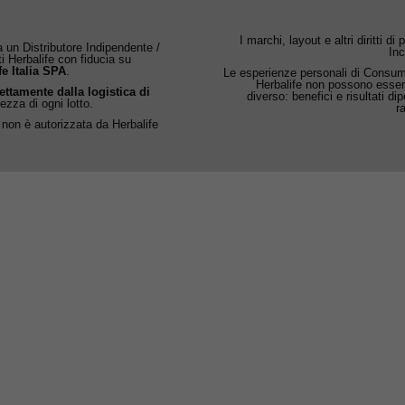
I marchi, layout e altri diritti di
 un Distributore Indipendente /
Inc
ti Herbalife con fiducia su
fe Italia SPA
.
Le esperienze personali di Consumat
Herbalife non possono esser
rettamente dalla logistica di
diverso: benefici e risultati d
rezza di ogni lotto.
r
 non è autorizzata da Herbalife