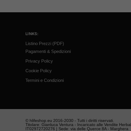
LINKS:
Listino Prezzi (PDF)
Pagamenti & Spedizioni
Privacy Policy
Cookie Policy
Termini e Condizioni
© hlifeshop.eu 2016-2030 - Tutti i diritti riservati.
Titolare: Gianluca Ventura - Incaricato alle Vendite Herbali
IT02972720276 | Sede: via delle Querce 8A - Marghera