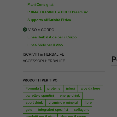
Piani Consigliati
PRIMA, DURANTE e DOPO l'esercizio
Supporto all'Attività Fisica
VISO e CORPO
Linea Herbal Aloe per il Corpo
Linea SKIN per il Viso
ISCRIVITI in HERBALIFE
P
ACCESSORI HERBALIFE
PRODOTTI PER TIPO:
Formula 1
proteine
infusi
aloe da bere
barrette e spuntini
energy drink
sport drink
vitamine e minerali
fibre
gels
integratori specifici
collagene
prodotti per il viso
aloe per il corpo