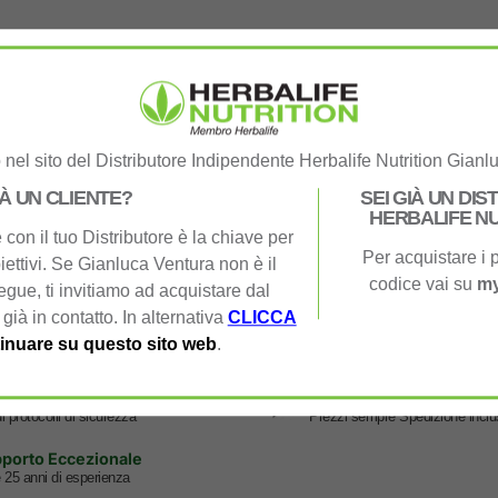
Energia Mentale
Per il Metabolismo En
nel sito del Distributore Indipendente Herbalife Nutrition Gianl
IÀ UN CLIENTE?
SEI GIÀ UN DI
HERBALIFE NU
con il tuo Distributore è la chiave per
Per acquistare i p
iettivi. Se Gianluca Ventura non è il
codice vai su
my
segue, ti invitiamo ad acquistare dal
 già in contatto. In alternativa
CLICCA
inuare su questo sito web
.
amenti Sicuri
No Costi Extra
i protocolli di sicurezza
Prezzi sempre Spedizione inclu
porto Eccezionale
e 25 anni di esperienza