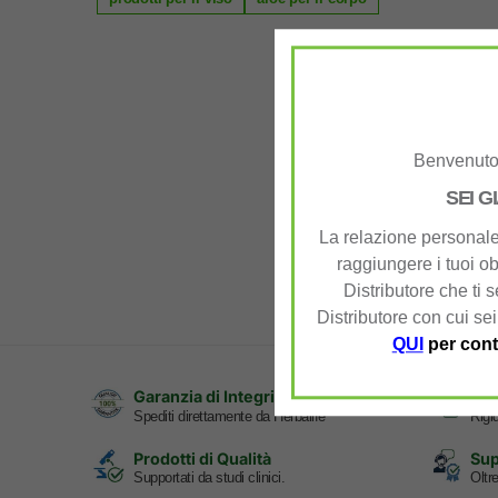
Benvenuto 
SEI G
La relazione personale 
raggiungere i tuoi ob
Distributore che ti 
Distributore con cui sei
QUI
per cont
Garanzia di Integrità
Pag
Spediti direttamente da Herbalife
Rigid
Prodotti di Qualità
Sup
Supportati da studi clinici.
Oltr