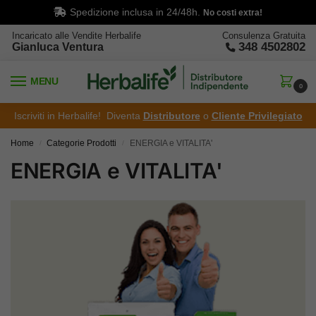
Spedizione inclusa in 24/48h.
No costi extra!
Incaricato alle Vendite Herbalife
Consulenza Gratuita
348 4502802
Gianluca Ventura
MENU
0
Iscriviti in Herbalife! Diventa
Distributore
o
Cliente Privilegiato
Home
Categorie Prodotti
ENERGIA e VITALITA'
/
/
ENERGIA e VITALITA'