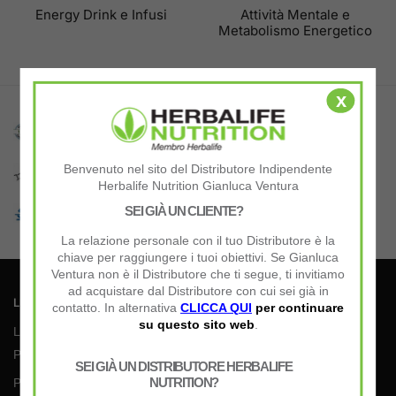
Energy Drink e Infusi
Attività Mentale e
Metabolismo Energetico
x
Garanzia di Integrità
Pagamenti Sicuri
Spediti direttamente da Herbalife
Rigidi protocolli di sicurezza
No Costi Extra
Spedizione 24/48h
Benvenuto nel sito del Distributore Indipendente
Prezzi sempre Spedizione inclusa.
Assicurata con corriere espresso
Herbalife Nutrition Gianluca Ventura
Prodotti di Qualità
Supporto Eccezionale
SEI GIÀ UN CLIENTE?
Supportati da studi clinici.
Oltre 25 anni di esperienza
La relazione personale con il tuo Distributore è la
chiave per raggiungere i tuoi obiettivi. Se Gianluca
Ventura non è il Distributore che ti segue, ti invitiamo
ad acquistare dal Distributore con cui sei già in
LINKS:
contatto. In alternativa
CLICCA QUI
per continuare
su questo sito web
.
Listino Prezzi (PDF)
Pagamenti & Spedizioni
SEI GIÀ UN DISTRIBUTORE HERBALIFE
NUTRITION?
Privacy Policy