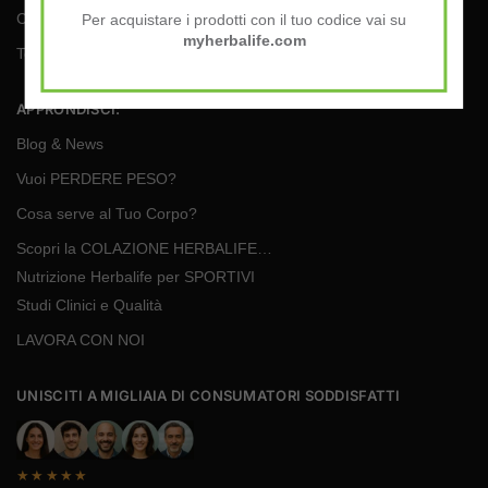
Cookie Policy
Per acquistare i prodotti con il tuo codice vai su
myherbalife.com
Termini e Condizioni
APPRONDISCI:
Blog & News
Vuoi PERDERE PESO?
Cosa serve al Tuo Corpo?
Scopri la COLAZIONE HERBALIFE…
Nutrizione Herbalife per SPORTIVI
Studi Clinici e Qualità
LAVORA CON NOI
UNISCITI A MIGLIAIA DI CONSUMATORI SODDISFATTI
★★★★★