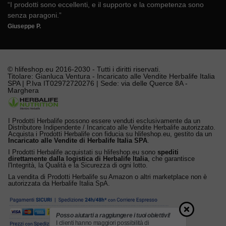
“I prodotti sono eccellenti, e il supporto e la competenza sono
senza paragoni.”
Giuseppe P.
© hlifeshop.eu 2016-2030 - Tutti i diritti riservati.
Titolare: Gianluca Ventura - Incaricato alle Vendite Herbalife Italia
SPA | P.Iva IT02972720276 | Sede: via delle Querce 8A -
Marghera
I Prodotti Herbalife possono essere venduti esclusivamente da un
Distributore Indipendente / Incaricato alle Vendite Herbalife autorizzato.
Acquista i Prodotti Herbalife con fiducia su hlifeshop.eu, gestito da un
Incaricato alle Vendite di Herbalife Italia SPA
.
I Prodotti Herbalife acquistati su hlifeshop.eu sono
spediti
direttamente dalla logistica di Herbalife Italia
, che garantisce
l'Integrità, la Qualità e la Sicurezza di ogni lotto.
La vendita di Prodotti Herbalife su Amazon o altri marketplace non è
autorizzata da Herbalife Italia SpA.
Posso aiutarti a raggiungere i tuoi obiettivi!
I clienti hanno maggiori possibilità di