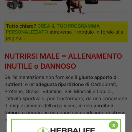
Tutto chiaro?
CREA IL TUO PROGRAMMA
PERSONALIZZATO
attraverso il modulo in fondo alla
pagina…
NUTRIRSI MALE = ALLENAMENTO
INUTILE o DANNOSO
Se l’alimentazione non fornisce il
giusto apporto di
nutrienti
e un’
adeguata ripartizione
di Carboidrati,
Proteine, Grassi, Vitamine. Sali Minerali e Liquidi,
l’attività sportiva si può trasformare, da una condizione
di miglioramento dell’organismo, in una
perdita di
tempo
, o peggio, in una dannosa condizione di
stress
non salutare
.
x