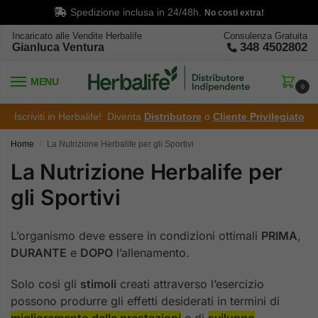
Spedizione inclusa in 24/48h.
No costi extra!
Incaricato alle Vendite Herbalife
Consulenza Gratuita
348 4502802
Gianluca Ventura
MENU
0
Iscriviti in Herbalife! Diventa
Distributore
o
Cliente Privilegiato
Home
La Nutrizione Herbalife per gli Sportivi
/
La Nutrizione Herbalife per
gli Sportivi
L’organismo deve essere in condizioni ottimali
PRIMA
,
DURANTE
e
DOPO
l’allenamento.
Solo così gli
stimoli
creati attraverso l’esercizio
possono produrre gli effetti desiderati in termini di
miglioramento delle prestazioni
e di
sviluppo