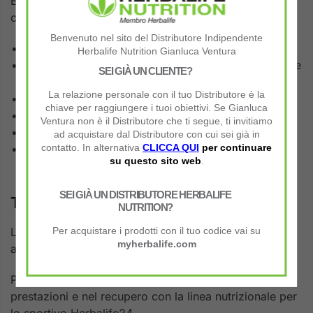
Ecco perchè i prodotti della linea
Herbalife24
sono
così ricercati:
Benvenuto nel sito del Distributore Indipendente
Sono
Completi
di tutti i NUTRIENTI
Herbalife Nutrition Gianluca Ventura
Bilanciati
in modo da apportare quantità di sostanze
SEI GIÀ UN CLIENTE?
nutritive, equilibrate nelle proporzioni
La relazione personale con il tuo Distributore è la
Con una quota di
Proteine ad assimilazione rapida
chiave per raggiungere i tuoi obiettivi. Se Gianluca
Veloci
da consumare
Ventura non è il Distributore che ti segue, ti invitiamo
Pratici
da portare con sè
ad acquistare dal Distributore con cui sei già in
Digeribili
molto rapidamente, essendo
contatto. In alternativa
CLICCA QUI
per continuare
su questo sito web
.
prevalentemente a base liquida
SEI GIÀ UN DISTRIBUTORE HERBALIFE
Testati per essere Sicuri al 100%
NUTRITION?
L’intera linea è adattabile al tuo specifico piano di
Per acquistare i prodotti con il tuo codice vai su
myherbalife.com
allenamento.
Puoi concretamente fare un salto di qualità nelle
prestazioni e nel recupero con la linea nutrizionale per
lo sportivo Herbalife24.