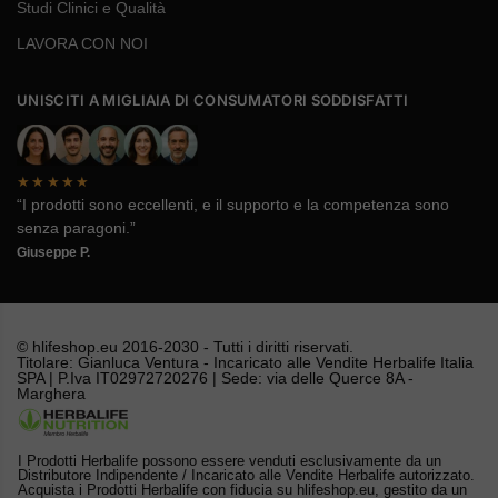
Studi Clinici e Qualità
LAVORA CON NOI
UNISCITI A MIGLIAIA DI CONSUMATORI SODDISFATTI
★★★★★
“I prodotti sono eccellenti, e il supporto e la competenza sono
senza paragoni.”
Giuseppe P.
© hlifeshop.eu 2016-2030 - Tutti i diritti riservati.
Titolare: Gianluca Ventura - Incaricato alle Vendite Herbalife Italia
SPA | P.Iva IT02972720276 | Sede: via delle Querce 8A -
Marghera
I Prodotti Herbalife possono essere venduti esclusivamente da un
Distributore Indipendente / Incaricato alle Vendite Herbalife autorizzato.
Acquista i Prodotti Herbalife con fiducia su hlifeshop.eu, gestito da un