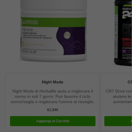
Night Mode
CR
Night Mode di Herbalife aiuta a migliorare il
CR7 Drive cont
sonno in soli 7 giorni. Può favorire il ciclo
aiutano le
sonno/veglia e migliorare l'umore al risveglio.
aumentano
62,94
€
Aggiungi al Carrello