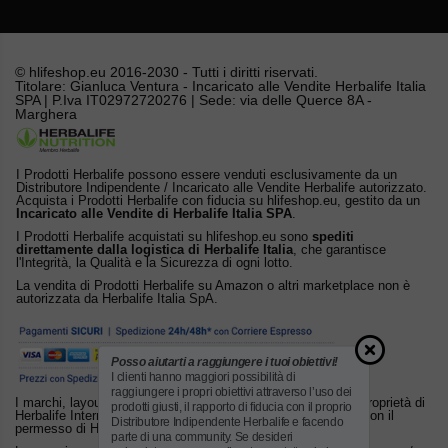
© hlifeshop.eu 2016-2030 - Tutti i diritti riservati.
Titolare: Gianluca Ventura - Incaricato alle Vendite Herbalife Italia
SPA | P.Iva IT02972720276 | Sede: via delle Querce 8A -
Marghera
I Prodotti Herbalife possono essere venduti esclusivamente da un
Distributore Indipendente / Incaricato alle Vendite Herbalife autorizzato.
Acquista i Prodotti Herbalife con fiducia su hlifeshop.eu, gestito da un
Incaricato alle Vendite di Herbalife Italia SPA
.
I Prodotti Herbalife acquistati su hlifeshop.eu sono
spediti
direttamente dalla logistica di Herbalife Italia
, che garantisce
l'Integrità, la Qualità e la Sicurezza di ogni lotto.
La vendita di Prodotti Herbalife su Amazon o altri marketplace non è
autorizzata da Herbalife Italia SpA.
Posso aiutarti a raggiungere i tuoi obiettivi!
I clienti hanno maggiori possibilità di
raggiungere i propri obiettivi attraverso l’uso dei
I marchi, layout e altri diritti di proprietà intellettuale sono di proprietà di
prodotti giusti, il rapporto di fiducia con il proprio
Herbalife International, Inc. o dei suoi licenziatari. Utilizzato con il
Distributore Indipendente Herbalife e facendo
permesso di Herbalife.
parte di una community. Se desideri