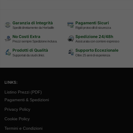
Garanzia di Integrità
Pagamenti Sicuri
Spediti direttamente da Herbalife
Rigidi protocolli di sicurezza
No Costi Extra
Spedizione 24/48h
Prezzi sempre Spedizione inclusa.
Assicurata con corriere espresso
Prodotti di Qualità
Supporto Eccezionale
Supportati da studi clinici.
Oltre 25 anni di esperienza
LINKS:
Listino Prezzi (PDF)
Pagamenti & Spedizioni
Privacy Policy
Cookie Policy
Termini e Condizioni