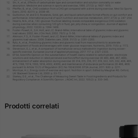
Shi, X., et al., Effects of carbohydrate type and concentration and solution osmolality on water
absorption. Medicine and science in sports and exercise, 1995. 27(12): p. 1607-1615.
Pfeiffer, B., et al., CHO oxidation from a CHO gel compared with a drink during exercise. Med Sci Sports
Exerc, 2010. 42(11): p. 2038-45.
Guillochon, M. and D.S. Rowlands, Solid, gel, and liquid carbohydrate format effects on gut comfort and
performance. International journal of sport nutrition and exercise metabolism, 2017. 27(3): p. 247-254.
Hearris, M.A., et al., 13C-glucose-fructose labeling reveals comparable exogenous CHO oxidation
during exercise when consuming 120 g/h in fluid, gel, jelly chew, or coingestion. Journal of applied
physiology, 2022. 132(6): p. 1394-1406.
Foster-Powell, K., S.H. Holt, and J.C. Brand-Miller, International table of glycemic index and glycemic
load values: 2002. Am J Clin Nutr, 2002. 76(1): p. 5-56.
Atkinson, F.S., K. Foster-Powell, and J.C. Brand-Miller, International tables of glycemic index and
glycemic load values: 2008. Diabetes care, 2008. 31(12): p. 2281-2283.
Rytz, A., et al., Predicting glycemic index and glycemic load from macronutrients to accelerate
development of foods and beverages with lower glucose responses. Nutrients, 2019. 11(5): p. 1172.
Stevenson, E.J., et al., A comparison of isomaltulose versus maltodextrin ingestion during soccer-
specific exercise. European journal of applied physiology, 2017. 117: p. 2321-2333.
EFSA, Scientific Opinion on the substantiation of health claims related to carbohydrate‐ electrolyte
solutions and reduction in rated perceived exertion/effort during exercise (ID 460, 466, 467, 468),
enhancement of water absorption during exercise (ID 314, 315, 316, 317, 319, 322, 325, 332, 408, 465,
473, 1168, 1574, 1593, 1618, 4302, 4309), and maintenance of endurance performance (ID 466, 469)
pursuant to Article 13 (1) of Regulation (EC) No 1924/2006. EFSA Journal, 2011. 9(6): p. 2211.
Montoye, H.J., Energy costs of exercise and sport. Nutrition in sport. Edited by Maughan RG. Oxford,
UK: Blackwell Science Ltd, 2000: p. 53-72.
Starkey, D.E., et al., The Challenge of Measuring Sweet Taste in Food Ingredients and Products for
Regulatory Compliance: A Scientific Opinion. J AOAC Int, 2022. 105(2): p. 333-345.
Prodotti correlati