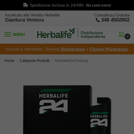
Spedizione inclusa in 24/48h.
No costi extra!
Incaricato alle Vendite Herbalife
Consulenza Gratuita
348 4502802
Gianluca Ventura
MENU
0
Iscriviti in Herbalife! Diventa
Distributore
o
Cliente Privilegiato
Home
Categorie Prodotti
Herbalife24 Prolong
/
/