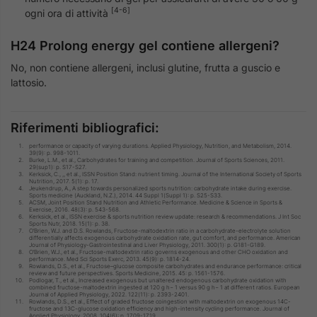
[4-6]
ogni ora di attività
H24 Prolong energy gel contiene allergeni?
No, non contiene allergeni, inclusi glutine, frutta a guscio e
lattosio.
Riferimenti bibliografici:
performance or capacity of varying durations. Applied Physiology, Nutrition, and Metabolism, 2014.
39(9): p. 998-1011.
Burke, L.M., et al., Carbohydrates for training and competition. Journal of Sports Sciences, 2011.
29(sup1): p. S17-S27.
Kerksick, C., ,, et al., ISSN Position Stand: nutrient timing. Journal of the International Society of Sports
Nutrition, 2017. 5(1): p. 17.
Jeukendrup, A., A step towards personalized sports nutrition: carbohydrate intake during exercise.
Sports medicine (Auckland, N.Z.), 2014. 44 Suppl 1(Suppl 1): p. S25-S33.
ACSM, Joint Position Stand Nutrition and Athletic Performance. Medicine & Science in Sports &
Exercise, 2016. 48(3): p. 543-568.
Kerksick, et al., ISSN exercise & sports nutrition review update: research & recommendations. J Int Soc
Sports Nutr, 2018. 15(1): p. 38.
O’Brien, W.J. and D.S. Rowlands, Fructose-maltodextrin ratio in a carbohydrate-electrolyte solution
differentially affects exogenous carbohydrate oxidation rate, gut comfort, and performance. American
Journal of Physiology-Gastrointestinal and Liver Physiology, 2011. 300(1): p. G181-G189.
O’Brien, W.J., et al., Fructose-maltodextrin ratio governs exogenous and other CHO oxidation and
performance. Med Sci Sports Exerc, 2013. 45(9): p. 1814-24.
Rowlands, D.S., et al., Fructose–glucose composite carbohydrates and endurance performance: critical
review and future perspectives. Sports Medicine, 2015. 45: p. 1561-1576.
Podlogar, T., et al., Increased exogenous but unaltered endogenous carbohydrate oxidation with
combined fructose-maltodextrin ingested at 120 g h− 1 versus 90 g h− 1 at different ratios. European
Journal of Applied Physiology, 2022. 122(11): p. 2393-2401.
Rowlands, D.S., et al., Effect of graded fructose coingestion with maltodextrin on exogenous 14C-
fructose and 13C-glucose oxidation efficiency and high-intensity cycling performance. Journal of
Applied Physiology, 2008. 104(6): p. 1709-1719.