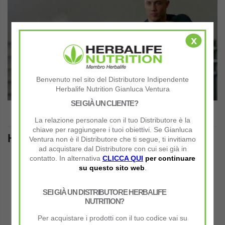
x
Benvenuto nel sito del Distributore Indipendente
Herbalife Nutrition Gianluca Ventura
SEI GIÀ UN CLIENTE?
La relazione personale con il tuo Distributore è la
chiave per raggiungere i tuoi obiettivi. Se Gianluca
Herbalife Prolong contiene:
Ventura non è il Distributore che ti segue, ti invitiamo
ad acquistare dal Distributore con cui sei già in
30 g di carboidrati
per porzione: uno degli energy gel più
contatto. In alternativa
CLICCA QUI
per continuare
concentrati sul mercato
su questo sito web
.
Rapporto ideale 1:0,8
tra glucosio e fruttosio
SEI GIÀ UN DISTRIBUTORE HERBALIFE
Miscela di carboidrati di
facile assorbimento
NUTRITION?
Contiene
Vitamina B12
e
Tiamina
che contribuiscono al
normale
metabolismo energetico
Per acquistare i prodotti con il tuo codice vai su