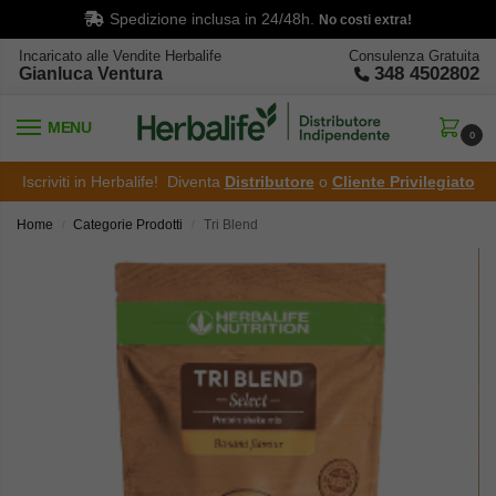
Spedizione inclusa in 24/48h.
No costi extra!
Incaricato alle Vendite Herbalife
Consulenza Gratuita
348 4502802
Gianluca Ventura
MENU
0
Iscriviti in Herbalife! Diventa
Distributore
o
Cliente Privilegiato
Home
Categorie Prodotti
Tri Blend
/
/