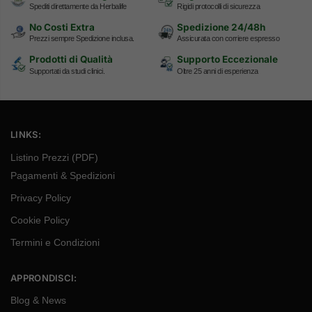
Spediti direttamente da Herbalife
Rigidi protocolli di sicurezza
No Costi Extra
Spedizione 24/48h
Prezzi sempre Spedizione inclusa.
Assicurata con corriere espresso
Prodotti di Qualità
Supporto Eccezionale
Supportati da studi clinici.
Oltre 25 anni di esperienza
LINKS:
Listino Prezzi (PDF)
Pagamenti & Spedizioni
Privacy Policy
Cookie Policy
Termini e Condizioni
APPRONDISCI:
Blog & News