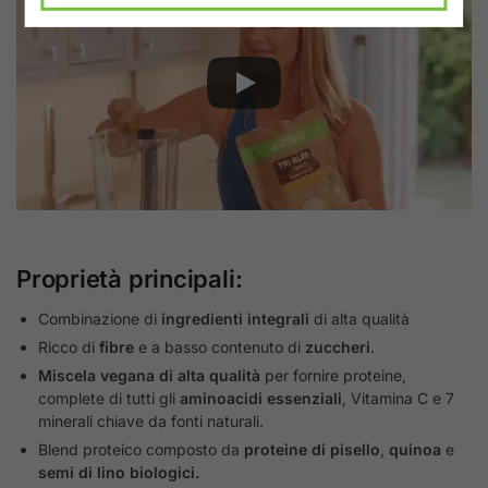
Proprietà principali:
Combinazione di
ingredienti integrali
di alta qualità
Ricco di
fibre
e a basso contenuto di
zuccheri
.
Miscela vegana di alta qualità
per fornire proteine,
complete di tutti gli
aminoacidi essenziali
, Vitamina C e 7
minerali chiave da fonti naturali.
Blend proteico composto da
proteine di pisello
,
quinoa
e
semi di lino biologici.