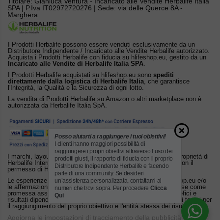
Titolare: Gianluca Ventura - Incaricato alle Vendite Herbalife Italia
SPA | P.Iva IT02972720276 | Sede: via delle Querce 8A -
Marghera
I Prodotti Herbalife possono essere venduti esclusivamente da un
Distributore Indipendente / Incaricato alle Vendite Herbalife autorizzato.
Acquista i Prodotti Herbalife con fiducia su hlifeshop.eu, gestito da un
Incaricato alle Vendite di Herbalife Italia SPA
.
I Prodotti Herbalife acquistati su hlifeshop.eu sono
spediti
direttamente dalla logistica di Herbalife Italia
, che garantisce
l'Integrità, la Qualità e la Sicurezza di ogni lotto.
La vendita di Prodotti Herbalife su Amazon o altri marketplace non è
autorizzata da Herbalife Italia SpA.
Posso aiutarti a raggiungere i tuoi obiettivi!
I clienti hanno maggiori possibilità di
raggiungere i propri obiettivi attraverso l’uso dei
I marchi, layout e altri diritti di proprietà intellettuale sono di proprietà di
prodotti giusti, il rapporto di fiducia con il proprio
Herbalife International, Inc. o dei suoi licenziatari. Utilizzato con il
Distributore Indipendente Herbalife e facendo
permesso di Herbalife.
parte di una community. Se desideri
un’assistenza personalizzata, contattami ai
Le esperienze personali di Consumatori pubblicate su hlifeshop.eu e/o
le affermazioni sui prodotti Herbalife non possono essere intese come
numeri che trovi sopra. Per procedere
Clicca
promessa assoluta di risultato. Ogni individuo è diverso: benefici e
Qui
risultati dipendono da fattori personali che rendono soggettivi i tempi per
il raggiungimento del proprio obiettivo e l'entità stessa dei risultati.
Aggiorna le impostazioni di tracciamento della pubblicità