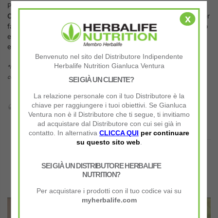
Puoi usare Tri Blend Select di Herbalife Nutrition a
COLAZIONE*
(per iniziare la giornata in condizioni ottimali), per
x
fare degli
SPUNTINI SANI
a metà mattina e a metà pomeriggio
ed arrivare così al pasto successivo con meno fame e più
energia.
Benvenuto nel sito del Distributore Indipendente
Herbalife Nutrition Gianluca Ventura
*in tal caso è consigliabile utilizzarlo insieme al Formula 2 (Uomo o Donna) per
completare l’apporto di vitamine e minerali.
SEI GIÀ UN CLIENTE?
La relazione personale con il tuo Distributore è la
chiave per raggiungere i tuoi obiettivi. Se Gianluca
Disponibile in 1 gusto:
Ventura non è il Distributore che ti segue, ti invitiamo
Banana
ad acquistare dal Distributore con cui sei già in
contatto. In alternativa
CLICCA QUI
per continuare
su questo sito web
.
Con 1 Confezione (600 gr.) puoi fare:
SEI GIÀ UN DISTRIBUTORE HERBALIFE
15 porzioni
NUTRITION?
Per acquistare i prodotti con il tuo codice vai su
myherbalife.com