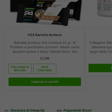
H24 Barretta Achieve
Barretta proteica che contiene 21 gr. di
Collagene Skin
Proteine e pochissimi zuccheri. Ideale come
altissima qua
spuntino prima o dopo l'attività fisica. Nei
segni della Ce
gusti Dark Chocolate oppure Cioccolato e
23,19
€
Biscotto
Cioccolato &
Dark
Biscotto
Chocolate
Aggiungi al carrello
Garanzia di Integrità
Pagamenti Sicuri