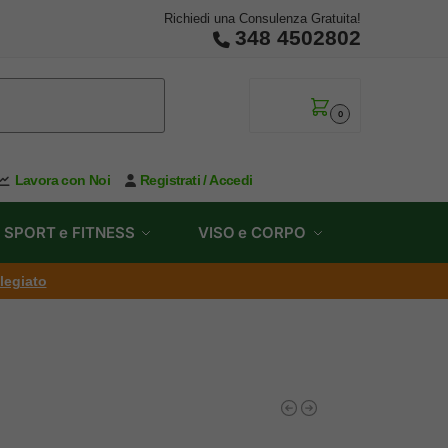
Richiedi una Consulenza Gratuita!
348 4502802
0,00
€
0
Lavora con Noi
Registrati / Accedi
SPORT e FITNESS
VISO e CORPO
ilegiato