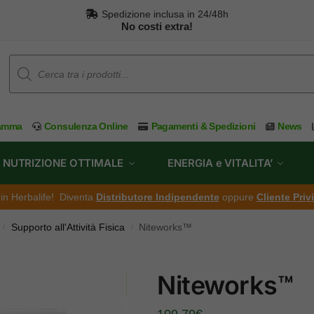
Spedizione inclusa in 24/48h
No costi extra!
ramma
Consulenza Online
Pagamenti & Spedizioni
News
NUTRIZIONE OTTIMALE
ENERGIA e VITALITA’
ti in Herbalife! Diventa
Distributore Indipendente
oppure
Cliente Priv
Supporto all'Attività Fisica
Niteworks™
/
/
Niteworks™
109,79
€