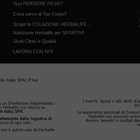
Vuoi PERDERE PESO?
Cosa serve al Tuo Corpo?
Scopri la COLAZIONE HERBALIFE…
Nutrizione Herbalife per SPORTIVI
Studi Clinici e Qualità
LAVORA CON NOI
fe Italia SPA | P.Iva
I marchi, layout e altri diritti di
 un Distributore Indipendente /
Inc
ti Herbalife con fiducia su
fe Italia SPA
.
Le esperienze personali di Consumat
Herbalife non possono esser
rettamente dalla logistica di
diverso: benefici e risultati d
rezza di ogni lotto.
r
 non è autorizzata da Herbalife