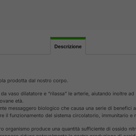
Descrizione
ola prodotta dal nostro corpo.
da vaso dilatatore e “rilassa” le arterie, aiutando inoltre ad 
iovane età.
nte messaggero biologico che causa una serie di benefici a li
re il funzionamento del sistema circolatorio, immunitario e 
stro organismo produce una quantità sufficiente di ossido nit
vrappeso riduce notevolmente la nostra produzione di ossido