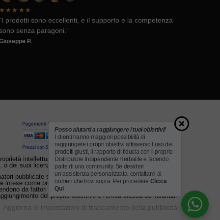
★★★★★
“I prodotti sono eccellenti, e il supporto e la competenza
sono senza paragoni.”
Giuseppe P.
Posso aiutarti a raggiungere i tuoi obiettivi!
I clienti hanno maggiori possibilità di
raggiungere i propri obiettivi attraverso l’uso dei
prodotti giusti, il rapporto di fiducia con il proprio
 proprietà intellettuale sono di proprietà di Herbalife International,
Distributore Indipendente Herbalife e facendo
. o dei suoi licenziatari. Utilizzato con il permesso di Herbalife.
parte di una community. Se desideri
un’assistenza personalizzata, contattami ai
ori pubblicate su hlifeshop.eu e/o le affermazioni sui prodotti
numeri che trovi sopra. Per procedere
Clicca
e intese come promessa assoluta di risultato. Ogni individuo è
Qui
ipendono da fattori personali che rendono soggettivi i tempi per il
aggiungimento del proprio obiettivo e l'entità stessa dei risultati.
Aggiorna le impostazioni di tracciamento della pubblicità