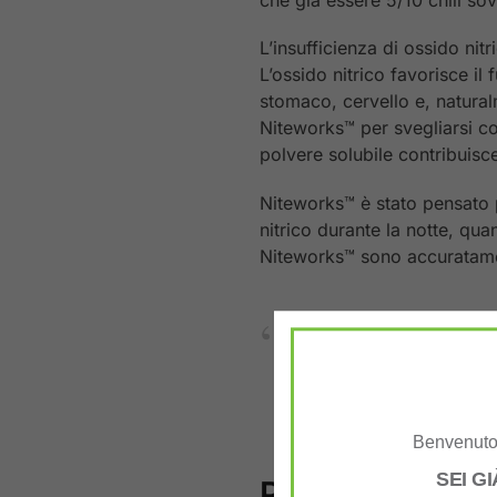
L’insufficienza di ossido nitr
L’ossido nitrico favorisce i
stomaco, cervello e, natural
Niteworks™ per svegliarsi co
polvere solubile contribuisc
Niteworks™ è stato pensato 
nitrico durante la notte, qua
Niteworks™ sono accuratament
Contenuto del Baratt
Sciogliere 2 misurini
prima di andare a le
Confezione da 15 por
Benvenuto 
SEI G
Proprietà princi