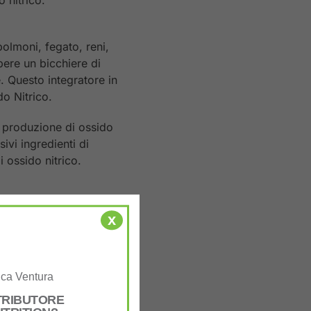
olmoni, fegato, reni,
bere un bicchiere di
. Questo integratore in
do Nitrico.
a produzione di ossido
ivi ingredienti di
 ossido nitrico.
x
 prodotto la sera,
uca Ventura
STRIBUTORE