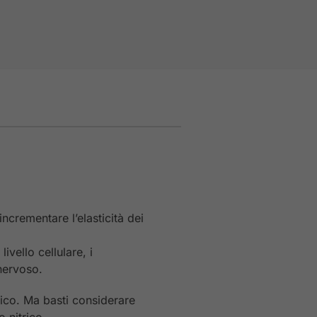
incrementare l’elasticità dei
vello cellulare, i
nervoso.
rico. Ma basti considerare
 nitrico.