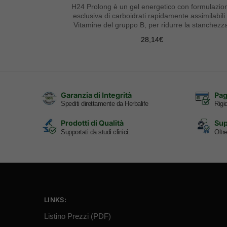
H24 Prolong è un gel energetico con formulazio
esclusiva di carboidrati rapidamente assimilabili
Vitamine del gruppo B, per ridurre la stanchezz
28,14
€
Garanzia di Integrità
Pag
Spediti direttamente da Herbalife
Rigid
Prodotti di Qualità
Sup
Supportati da studi clinici.
Oltr
LINKS:
Listino Prezzi (PDF)