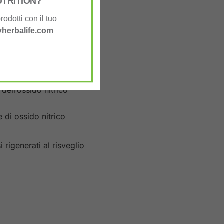
UTRITION?
rodotti con il tuo
herbalife.com
e a sua volta aumenta la
o nitrico
dell’ossido nitrico
 di ossido nitrico
 rigenerati al risveglio