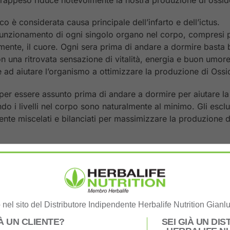
ico è considerata causa principale dell’infarto e dell’ictus.
l funzionamento di ogni singolo organo nel corpo, compresi p
mente, il cuore. Ogni sera prima di andare a dormire basta 
n una ritrovata sensazione di vitalità, energia e buon umore
e ad aiutare l’organismo a ottimizzare la produzione di Ossi
per essere assunto prima di andare a dormire per aiutare l
ndo i livelli nel corpo sono naturalmente al minimo. Gli esclus
e miscelati e bilanciati per massimizzare la produzione di
olo ed Utilizzo:
 (10g) in 250 ml di acqua fredda. Si consiglia di assumere il
tto.
zioni.
nel sito del Distributore Indipendente Herbalife Nutrition Gianl
IÀ UN CLIENTE?
SEI GIÀ UN DI
pali: