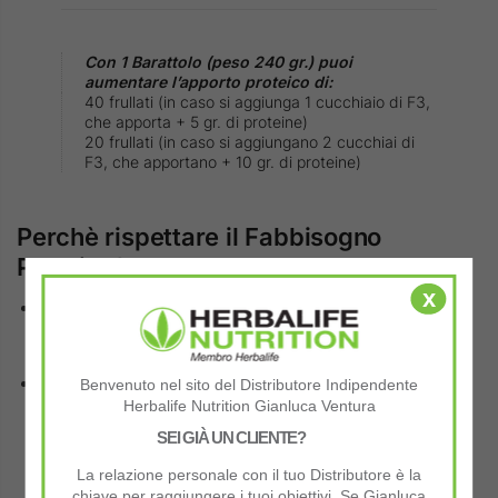
Con 1 Barattolo (peso 240 gr.) puoi
aumentare l’apporto proteico di:
40 frullati (in caso si aggiunga 1 cucchiaio di F3,
che apporta + 5 gr. di proteine)
20 frullati (in caso si aggiungano 2 cucchiai di
F3, che apportano + 10 gr. di proteine)
Perchè rispettare il Fabbisogno
Proteico?
x
Usando Formula 1 fornisci proteine di qualità al tuo
organismo. In base alla tua corporatura però, potresti aver
bisogno di più proteine…
Ad esempio, una persona che ha uno stile di vita attivo avrà
Benvenuto nel sito del Distributore Indipendente
una maggiore necessità di proteine rispetto a una persona
Herbalife Nutrition Gianluca Ventura
sedentaria. Così una persona che ha una muscolatura più
SEI GIÀ UN CLIENTE?
sviluppata ha più bisogno di proteine di un’altra che non fa
La relazione personale con il tuo Distributore è la
attività fisica
chiave per raggiungere i tuoi obiettivi. Se Gianluca