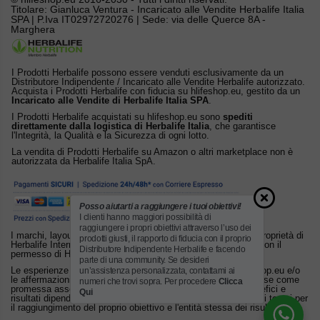
Titolare: Gianluca Ventura - Incaricato alle Vendite Herbalife Italia
SPA | P.Iva IT02972720276 | Sede: via delle Querce 8A -
Marghera
I Prodotti Herbalife possono essere venduti esclusivamente da un
Distributore Indipendente / Incaricato alle Vendite Herbalife autorizzato.
Acquista i Prodotti Herbalife con fiducia su hlifeshop.eu, gestito da un
Incaricato alle Vendite di Herbalife Italia SPA
.
I Prodotti Herbalife acquistati su hlifeshop.eu sono
spediti
direttamente dalla logistica di Herbalife Italia
, che garantisce
l'Integrità, la Qualità e la Sicurezza di ogni lotto.
La vendita di Prodotti Herbalife su Amazon o altri marketplace non è
autorizzata da Herbalife Italia SpA.
Posso aiutarti a raggiungere i tuoi obiettivi!
I clienti hanno maggiori possibilità di
raggiungere i propri obiettivi attraverso l’uso dei
I marchi, layout e altri diritti di proprietà intellettuale sono di proprietà di
prodotti giusti, il rapporto di fiducia con il proprio
Herbalife International, Inc. o dei suoi licenziatari. Utilizzato con il
Distributore Indipendente Herbalife e facendo
permesso di Herbalife.
parte di una community. Se desideri
un’assistenza personalizzata, contattami ai
Le esperienze personali di Consumatori pubblicate su hlifeshop.eu e/o
le affermazioni sui prodotti Herbalife non possono essere intese come
numeri che trovi sopra. Per procedere
Clicca
promessa assoluta di risultato. Ogni individuo è diverso: benefici e
Qui
risultati dipendono da fattori personali che rendono soggettivi i tempi per
il raggiungimento del proprio obiettivo e l'entità stessa dei risultati.