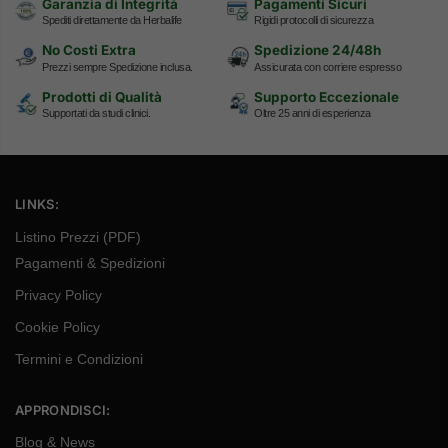
Garanzia di Integrità
Pagamenti Sicuri
Spediti direttamente da Herbalife
Rigidi protocolli di sicurezza
No Costi Extra
Spedizione 24/48h
Prezzi sempre Spedizione inclusa.
Assicurata con corriere espresso
Prodotti di Qualità
Supporto Eccezionale
Supportati da studi clinici.
Oltre 25 anni di esperienza
LINKS:
Listino Prezzi (PDF)
Pagamenti & Spedizioni
Privacy Policy
Cookie Policy
Termini e Condizioni
APPRONDISCI:
Blog & News