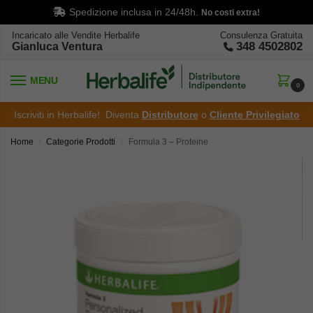
Spedizione inclusa in 24/48h.
No costi extra!
Incaricato alle Vendite Herbalife
Consulenza Gratuita
348 4502802
Gianluca Ventura
MENU
0
Iscriviti in Herbalife! Diventa
Distributore
o
Cliente Privilegiato
Home
Categorie Prodotti
Formula 3 – Proteine
/
/