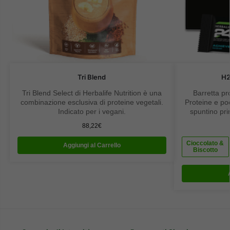
Tri Blend
H2
Tri Blend Select di Herbalife Nutrition è una
Barretta pr
combinazione esclusiva di proteine vegetali.
Proteine e po
Indicato per i vegani.
spuntino prim
gusti Dark C
88,22
€
Cioccolato &
Aggiungi al Carrello
Biscotto