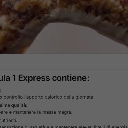
la 1 Express contiene:
:
to controllo l’apporto calorico della giornata
ssima qualità
:
ppare e mantenere la massa magra.
utrienti:
sensazione di sazietà e a mantenere elevati livelli di energia