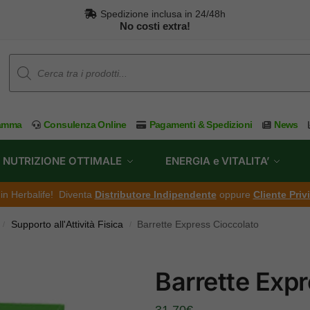
Spedizione inclusa in 24/48h
No costi extra!
ramma
Consulenza Online
Pagamenti & Spedizioni
News
NUTRIZIONE OTTIMALE
ENERGIA e VITALITA’
ti in Herbalife! Diventa
Distributore Indipendente
oppure
Cliente Priv
Supporto all'Attività Fisica
Barrette Express Cioccolato
/
/
Barrette Exp
31,70
€