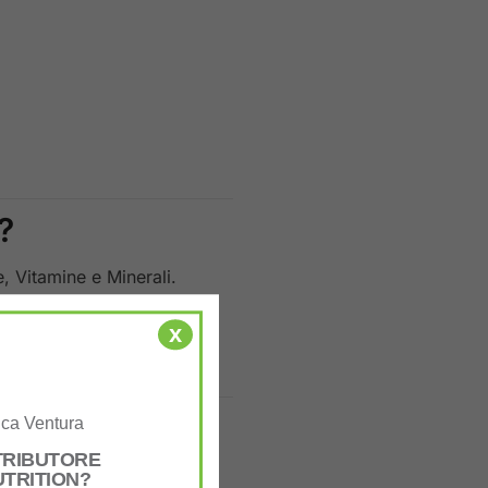
?
e, Vitamine e Minerali.
uire a
mantenere attivo il
x
uca Ventura
STRIBUTORE
UTRITION?