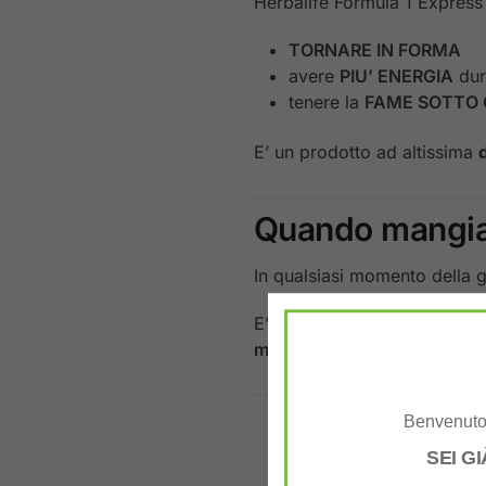
Herbalife Formula 1 Express 
TORNARE IN FORMA
avere
PIU’ ENERGIA
dur
tenere la
FAME SOTTO
E’ un prodotto ad altissima
Quando mangiar
In qualsiasi momento della gi
E’ perfetta come
SPUNTINO
metabolismo
..
Benvenuto 
SEI G