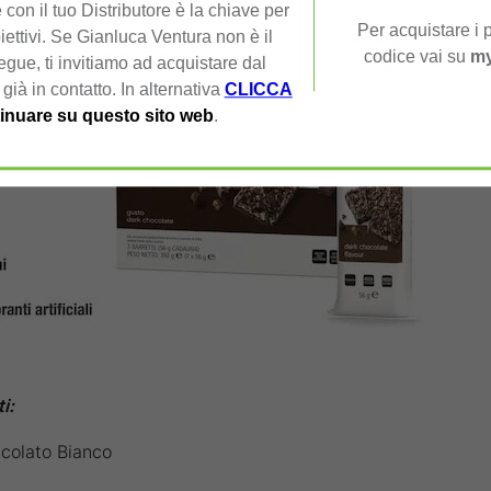
con il tuo Distributore è la chiave per
Per acquistare i p
iettivi. Se Gianluca Ventura non è il
codice vai su
my
segue, ti invitiamo ad acquistare dal
 già in contatto. In alternativa
CLICCA
inuare su questo sito web
.
i:
ccolato Bianco