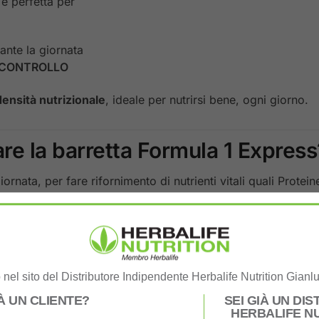
è perfetta per
ante la giornata
 CONTROLLO
densità nutrizionale
, ideale per nutrirsi bene, ogni giorno.
e la barretta Formula 1 Express
ornata, per fare rifornimento di nutrienti vitali quali Protein
 SANO
per tenere sempre la fame sotto controllo e contrib
nel sito del Distributore Indipendente Herbalife Nutrition Gianl
IÀ UN CLIENTE?
SEI GIÀ UN DI
HERBALIFE N