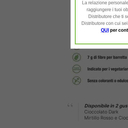
La relazione personale 
raggiungere i tuoi ob
Distributore che ti 
Distributore con cui sei
QUI
per cont
Disponibile in 2 gust
Cioccolato Dark
Mirtillo Rosso e Cio