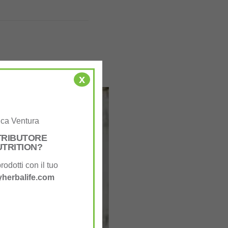
x
uca Ventura
STRIBUTORE
UTRITION?
rodotti con il tuo
herbalife.com