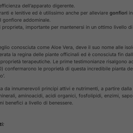
efficienza dell’apparato digerente.
anti e lenitive ed è utilissimo anche per alleviare
gonfiori
in
il gonfiore addominale.
i proprieta, importante per mantenersi in un ottimo livello d
meglio conosciuta come Aloe Vera, deve il suo nome alle is
rata la regina delle piante officinali ed è conosciuta fin dall
proprietà terapeutiche. Le prime testimonianze risalgono add
900) confermarono le proprietà di questa incredibile pianta de
o’.
ta da innumerevoli principi attivi e nutrimenti, a partire dall
minerali, aminoacidi, acidi organici, fosfolipidi, enzimi, sa
i benefici a livello di benessere.
i: