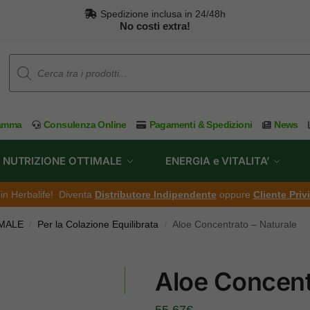
Spedizione inclusa in 24/48h
No costi extra!
ramma
Consulenza Online
Pagamenti & Spedizioni
News
NUTRIZIONE OTTIMALE
ENERGIA e VITALITA’
ti in Herbalife! Diventa
Distributore Indipendente
oppure
Cliente Priv
MALE
Per la Colazione Equilibrata
Aloe Concentrato – Naturale
/
/
Aloe Concent
55,67
€