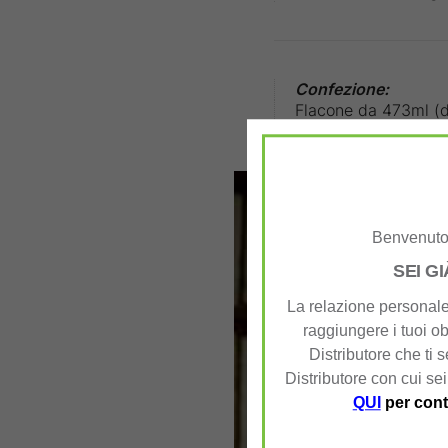
Confezione:
Flacone da 473ml (
Benvenuto 
SEI G
La relazione personale 
raggiungere i tuoi ob
Distributore che ti 
Distributore con cui sei
QUI
per cont