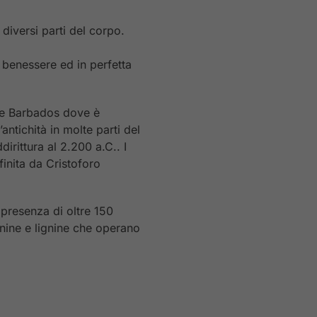
 diversi parti del corpo.
i benessere ed in perfetta
ole Barbados dove è
’antichità in molte parti del
irittura al 2.200 a.C.. I
finita da Cristoforo
a presenza di oltre 150
ponine e lignine che operano